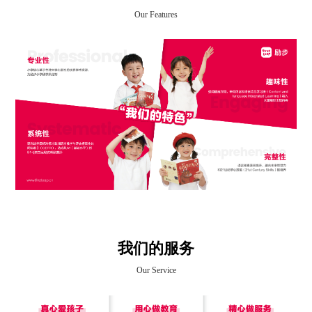
Our Features
我们的服务
Our Service